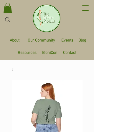
About
Our Community
Events
Blog
Resources
BioniCon
Contact