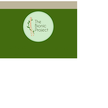
CONECTAR
CONECTAR
Únete a
Únete a
eventos
eventos
presenciales
presenciales
y en línea
y en línea
con otras
con otras
personas
personas
que te
que te
entienden.
entienden.