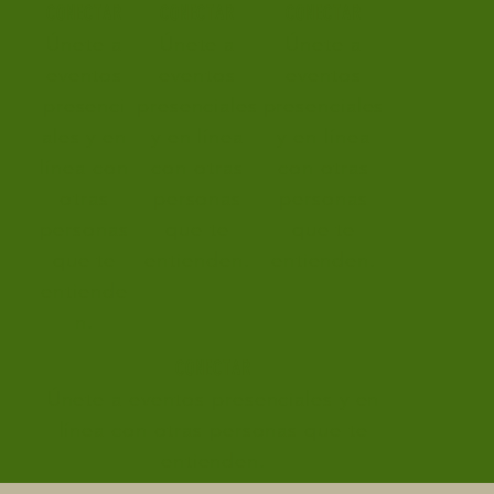
CONECTAR
CONECTAR
CONECTAR
Únete a
Únete a
Únete a
eventos
eventos
eventos
presenci
presenciales
presenciales
ales y en
y en línea
y en línea
línea con
con otras
con otras
otras
personas
personas
personas
que te
que te
que te
entienden.
entienden.
entiende
n.
CONECTAR
Únete a eventos presenciales y en
línea con otras personas que te
entienden.