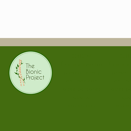
CONECTAR
CONE
Únete a eventos
Únete a
presenciales y
presenc
en línea con
en lín
otras personas
otras p
que te
que
entienden.
entie