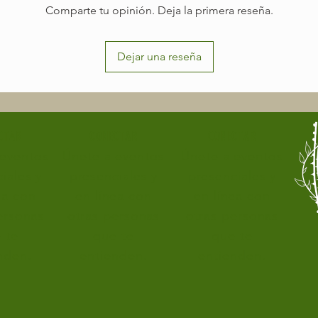
Comparte tu opinión. Deja la primera reseña.
Dejar una reseña
CTAR
CONECTAR
CONECTAR
 eventos
Únete a eventos
Únete a eventos
iales y
presenciales y
presenciales y
ea con
en línea con
en línea con
ersonas
otras personas
otras personas
 te
que te
que te
nden.
entienden.
entienden.