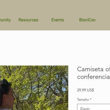
unity
Resources
Events
BioniCon
Camiseta of
conferenci
Precio
29,99 US$
Tamaño
*
Elegir