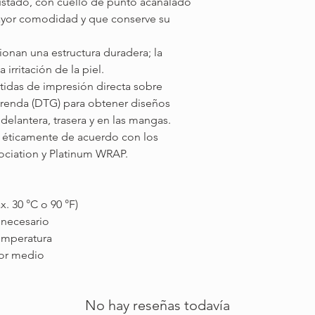
ustado, con cuello de punto acanalado
ayor comodidad y que conserve su
cionan una estructura duradera; la
irritación de la piel.
ítidas de impresión directa sobre
 prenda (DTG) para obtener diseños
 delantera, trasera y en las mangas.
o éticamente de acuerdo con los
sociation y Platinum WRAP.
x. 30 °C o 90 °F)
a necesario
temperatura
lor medio
No hay reseñas todavía