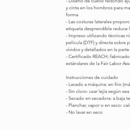
- Diseño de cuello redondo aj
y cinta en los hombros para m
forma.
- Las costuras laterales propor
etiqueta desprendible reduce la 
- Impreso utilizando técnicas n
película (DTF) y directa sobre
vívidos y detallados en la parte
- Certificado REACH; fabricad
estándares de la Fair Labor As
Instrucciones de cuidado
- Lavado a máquina: en frío (má
- Sin cloro: usar lejía según se
- Secado en secadora: a baja 
- Planchar, vapor o en seco: ca
- No lavar en seco