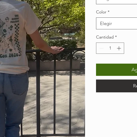
Color
*
Elegir
Cantidad
*
Ag
R