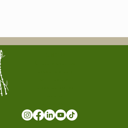
CONECTAR
Únete a eventos
presenciales y
en línea con
otras personas
que te
entienden.