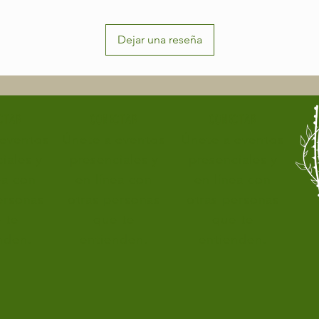
Dejar una reseña
CTAR
CONECTAR
CONECTAR
 eventos
Únete a eventos
Únete a eventos
iales y
presenciales y
presenciales y
ea con
en línea con
en línea con
ersonas
otras personas
otras personas
 te
que te
que te
nden.
entienden.
entienden.