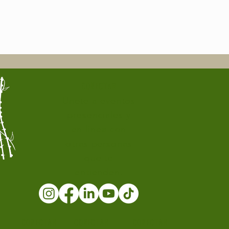
CONECTAR
Únete a eventos
presenciales y
en línea con
otras personas
que te
entienden.
CONECTAR
CONECTAR
CONECTAR