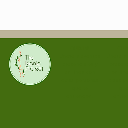
CONECTAR
CONE
Únete a eventos
Únete a
presenciales y
presenc
en línea con
en lín
otras personas
otras p
que te
que
entienden.
entie