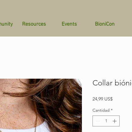
unity
Resources
Events
BioniCon
Collar bión
Precio
24,99 US$
Cantidad
*