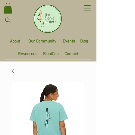
About
Our Community
Events
Blog
Resources
BioniCon
Contact