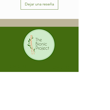
Dejar una reseña
CONECTAR
CONECTAR
Únete a
Únete a
eventos
eventos
presenciales
presenciales
y en línea
y en línea
con otras
con otras
personas
personas