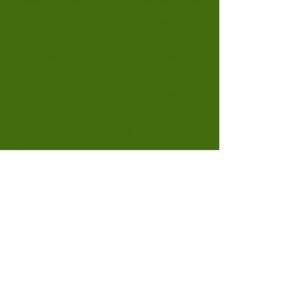
presenciales y
presenciales
en línea con
y en línea
otras
con otras
personas que
personas
te entienden.
que te
entienden.
CONECTAR
Únete a eventos presenciales y en
línea con otras personas que te
entienden.
CONECTAR
CONECTAR
CONECTAR
Únete a
Únete a
Únete a
eventos
eventos
eventos