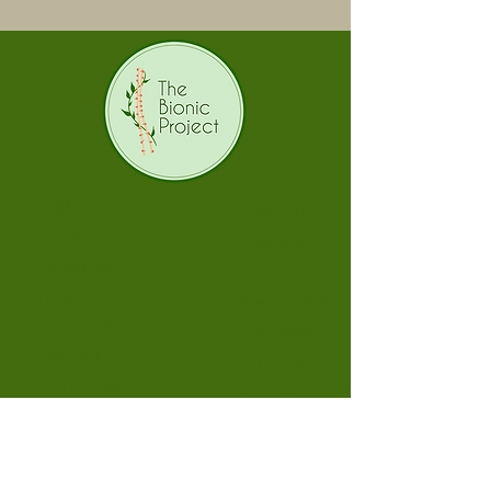
CONECTAR
CONECTAR
Únete a
Únete a
eventos
eventos
presenciales
presenciales
y en línea
y en línea
con otras
con otras
personas
personas
que te
que te
entienden.
entienden.