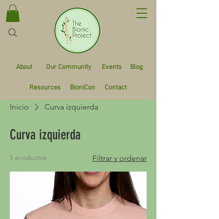
About
Our Community
Events
Blog
Resources
BioniCon
Contact
Inicio
Curva izquierda
Curva izquierda
5 productos
Filtrar y ordenar